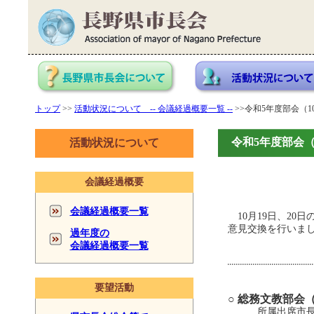
トップ
>>
活動状況について -- 会議経過概要一覧 --
>>令和5年度部会（1
令和5年度部会（
活動状況について
会議経過概要
会議経過概要一覧
10月19日、20
意見交換を行いま
過年度の
会議経過概要一覧
要望活動
○ 総務文教部会
所属出席市長：佐