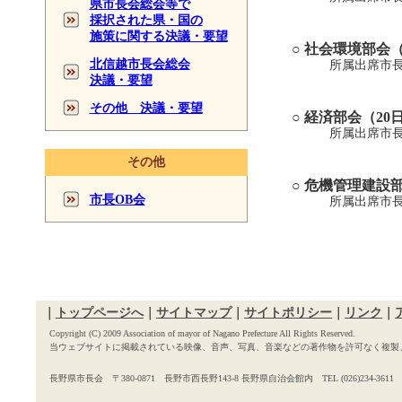
県市長会総会等で
採択された県・国の
施策に関する決議・要望
○ 社会環境部会
北信越市長会総会
所属出席市長 ：
決議・要望
その他 決議・要望
○ 経済部会（20
所属出席市長：上
その他
○ 危機管理建設
市長OB会
所属出席市長：小
｜
トップページへ
｜
サイトマップ
｜
サイトポリシー
｜
リンク
｜
Copyright (C) 2009 Association of mayor of Nagano Prefecture All Rights Reserved.
当ウェブサイトに掲載されている映像、音声、写真、音楽などの著作物を許可なく複製
長野県市長会 〒380-0871 長野市西長野143-8 長野県自治会館内 TEL (026)234-3611 FAX 