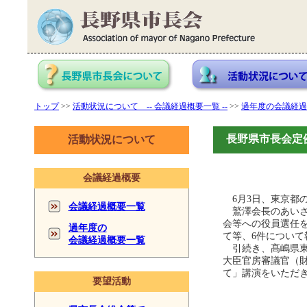
トップ
>>
活動状況について -- 会議経過概要一覧 --
>>
過年度の会議経過
長野県市長会定例
活動状況について
会議経過概要
6月3日、東京都
会議経過概要一覧
鷲澤会長のあいさ
会等への役員選任
過年度の
て等、6件について
会議経過概要一覧
引続き、髙嶋県東
大臣官房審議官（
て」講演をいただ
要望活動