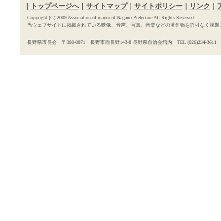
｜
トップページへ
｜
サイトマップ
｜
サイトポリシー
｜
リンク
｜
Copyright (C) 2009 Association of mayor of Nagano Prefecture All Rights Reserved.
当ウェブサイトに掲載されている映像、音声、写真、音楽などの著作物を許可なく複製
長野県市長会 〒380-0871 長野市西長野143-8 長野県自治会館内 TEL (026)234-3611 FAX 