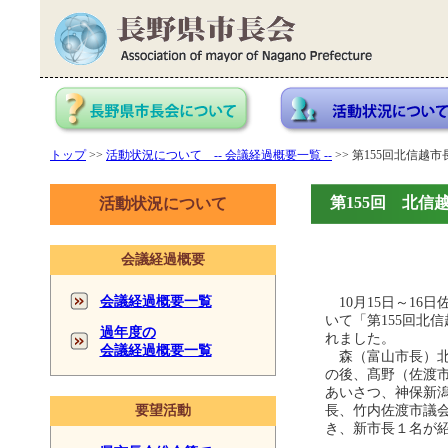
トップ
>>
活動状況について -- 会議経過概要一覧 --
>> 第155回北信越市長
第155回 北信越
活動状況について
会議経過概要
会議経過概要一覧
10月15日～16
いて「第155回北
過年度の
れました。
会議経過概要一覧
森（富山市長）北
の後、髙野（佐渡
あいさつ、神保新
要望活動
長、竹内佐渡市議
き、新市長１名が