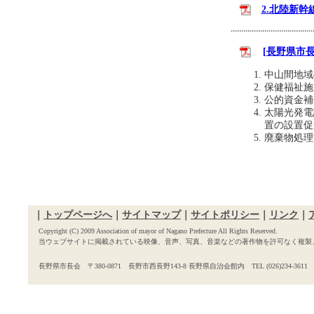
2.北陸新幹
[長野県市長
中山間地域
保健福祉施
公的資金補
太陽光発電
置の設置促
廃棄物処理
｜
トップページへ
｜
サイトマップ
｜
サイトポリシー
｜
リンク
｜
Copyright (C) 2009 Association of mayor of Nagano Prefecture All Rights Reserved.
当ウェブサイトに掲載されている映像、音声、写真、音楽などの著作物を許可なく複製
長野県市長会 〒380-0871 長野市西長野143-8 長野県自治会館内 TEL (026)234-3611 FAX 