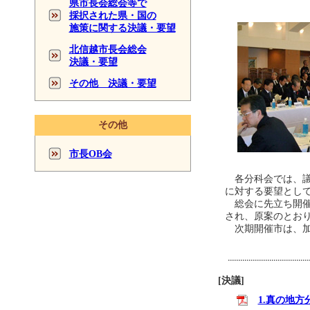
県市長会総会等で
採択された県・国の
施策に関する決議・要望
北信越市長会総会
決議・要望
その他 決議・要望
その他
市長OB会
各分科会では、議
に対する要望とし
総会に先立ち開催
され、原案のとお
次期開催市は、加賀
[決議]
1.真の地方