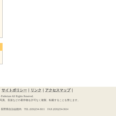
｜
サイトポリシー
｜
リンク
｜
アクセスマップ
｜
Prefecture All Rights Reserved.
写真、音楽などの著作物を許可なく複製、転載することを禁じます。
自治会館内 TEL (026)234-3611 FAX (026)234-3614