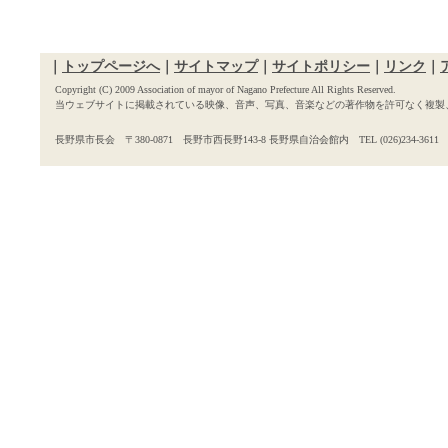
｜
トップページへ
｜
サイトマップ
｜
サイトポリシー
｜
リンク
｜
Copyright (C) 2009 Association of mayor of Nagano Prefecture All Rights Reserved.
当ウェブサイトに掲載されている映像、音声、写真、音楽などの著作物を許可なく複製
長野県市長会 〒380-0871 長野市西長野143-8 長野県自治会館内 TEL (026)234-3611 FAX 