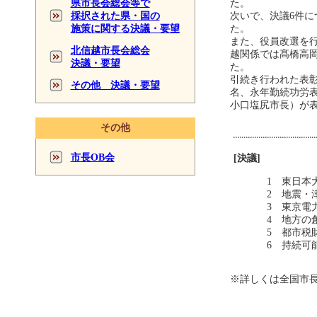
県市長会総会等で
た。
採択された県・国の
次いで、決議6件に
施策に関する決議・要望
た。
また、役員改選を行
北信越市長会総会
越関係では髙橋高
決議・要望
た。
引続き行われた表彰
その他 決議・要望
名、永年勤続功労表
小口塩尻市長）が
その他
市長OB会
[決議]
1 東日本
2 地震・
3 東京電
4 地方の
5 都市税
6 持続可
※詳しくは全国市