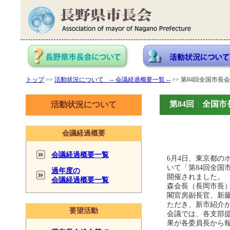
トップ
>>
活動状況について -- 会議経過概要一覧 --
>> 第84回全国市長会議
第84回 全国市長
活動状況について
会議経過概要
会議経過概要一覧
6月4日、東京都の
いて「第84回全国
過年度の
開催されました。
会議経過概要一覧
森会長（長岡市長
閣官房副長官、新
ただき、新市紹介
要望活動
会議では、各支部
果が各委員長から