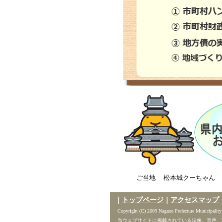
発売期間：7/11（金
'25.07.03
「長野県市町村財政
'25.06.19
令和６年度の事業報
'25.06.10
「地方債の実務ガイ
'25.02.04
令和７年度事業計画
'25.02.04
地域づくりハンドブッ
'24.08.30
令和６年度ハロウィ
発売期間:9/17（火）～
'24.08.20
「長野県市町村ハン
'24.06.25
令和５年度の事業報
'24.05.29
「地方債の実務ガイ
'24.05.29
「長野県市町村財政
'24.02.06
令和６年度事業計画
'23.12.25
地域づくりハンドブッ
ご当地 松本城クーちゃん
'23.09.01
「長野県市町村ハン
'23.08.30
令和５年度ハロウィ
｜
トップページ
｜
アクセスマップ
発売期間:9/20（水）
Copyright (C) 2009 Nagano Prefecture Municipality
'23.07.03
「長野県市町村財政
当ウェブサイトに掲載されている映像、音声、