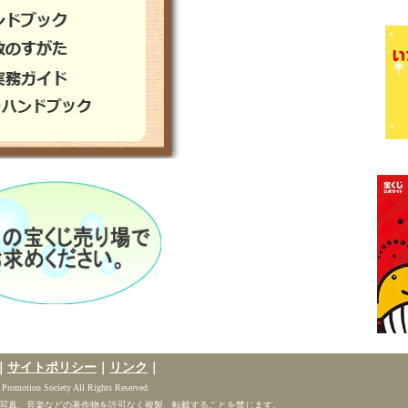
）～8/11（月） 長野県内の宝くじ売り場でお求めください。
のすがた令和7年3月」を掲載しました。
告書及び決算報告書を掲載しました。
ド令和７年度版」を掲載しました。
及び収支予算書を掲載しました。
ク（令和7年1月）を掲載しました。
ンジャンボ宝くじ発売概要を掲載しました。
10/17（木）
長野県内の宝くじ売り場でお求めください。
ドブック令和６年版」を掲載しました。
告書及び決算報告書を掲載しました。
ド令和６年度版」を掲載しました。
のすがた令和6年3月」を掲載しました。
及び収支予算書を掲載しました。
ク（令和5年12月）を掲載しました。
ドブック令和５年版」を掲載しました。
ンジャンボ宝くじ発売概要を掲載しました。
｜
サイトポリシー
｜
リンク
｜
～10/20（金）
長野県内の宝くじ売り場でお求めください。
 Promotion Society All Rights Reserved.
のすがた令和5年3月」を掲載しました。
写真、音楽などの著作物を許可なく複製、転載することを禁じます。