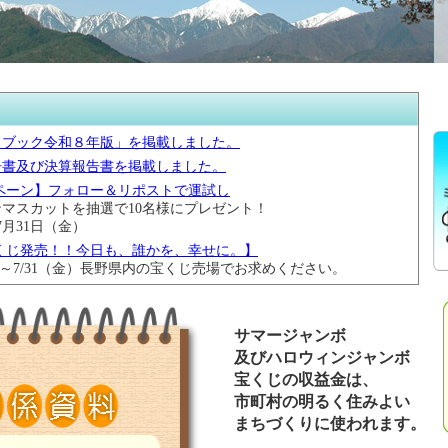
ドブック令和８年版」を掲載しました。
告書及び決算報告書を掲載しました。
ペーン】フォロー＆リポストで運試し
マスカットを抽選で10名様にプレゼント！
月31日（金）
くじ発売！！今日も、誰かを、幸せに。】
）～7/31（金）長野県内の宝くじ売場でお求めください。
ド令和８年度版」を掲載しました。
のすがた令和8年3月」を掲載しました。
サマージャンボ
及び収支予算書を掲載しました。
及びハロウィンジャンボ
ク（令和7年度版）を掲載しました。
宝くじの収益金は、
好評発売中！／
市町村の明るく住みよい
ドブック令和７年版」を掲載しました。
まちづくりに使われます。
夏がやってきた！「サマージャンボ」発売！】