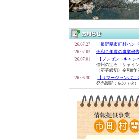
'26.07.27
「長野県市町村ハン
'26.07.03
令和７年度の事業報
'26.07.01
【プレゼントキャン
信州の宝石！シャイン
〈応募締切〉令和8年7
'26.06.30
【サマージャンボ宝
発売期間：6/30（火
'26.06.15
「地方債の実務ガイ
'26.06.05
「長野県市町村財政
'25.02.05
令和８年度事業計画
'26.01.05
地域づくりハンドブッ
'25.08.19
＼「クイックワン」
'25.07.25
「長野県市町村ハン
'25.07.24
【今年もジャンボの